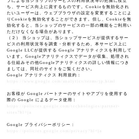
プによる当ショップのサービスの利用状況等の把握に役立
ち、サービス向上に資するものです。Cookieを無効化され
たいユーザーは、ウェブブラウザの設定を変更することによ
りCookieを無効化することができます。但し、Cookieを無
効化すると、当ショップのサービスの一部の機能をご利用い
ただけなくなる場合があります。
（２） 当ショップは、当ショップサービスが提供するサー
ビスの利用状況等を調査・分析するため、本サービス上に
Google LLCが提供する Google アナリティクスを利用して
います。Googleアナリティクスでデータが収集、処理され
る仕組みその他Googleアナリティクスの詳しい情報につき
ましては、同社のサイトをご覧ください。
Google アナリティクス 利用規約：
https://www.google.com/analytics/terms/jp.html
お客様が Google パートナーのサイトやアプリを使用する
際の Google によるデータ使用：
https://policies.google.com/technologies/partner-
sites?hl=ja
Google プライバシーポリシー：
https://policies.google.com/privacy?hl=ja